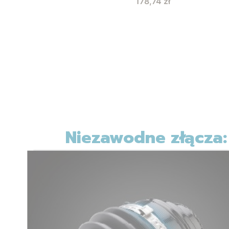
178,74 zł
Niezawodne złącza: