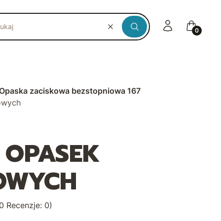
Zaloguj się
Koszyk
Wyczyść
Szukaj
Opaska zaciskowa bezstopniowa 167
owych
 OPASEK
OWYCH
0 Recenzje: 0)