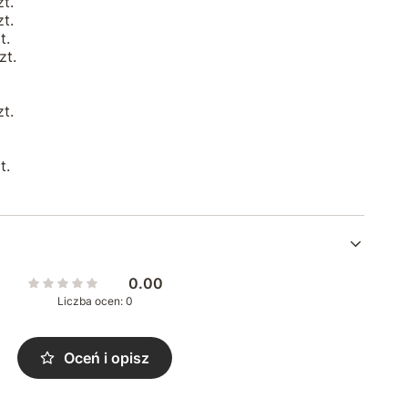
t.
t.
t.
zt.
t.
t.
0.00
Liczba ocen: 0
Oceń i opisz