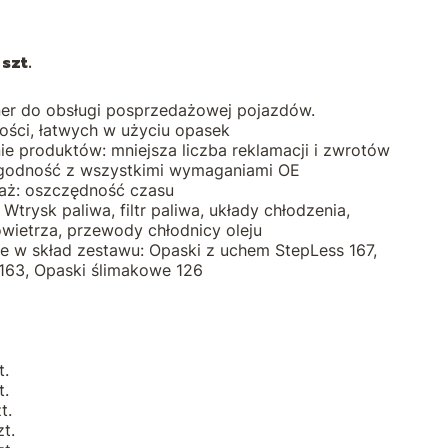
szt.
ner do obsługi posprzedażowej pojazdów.
ości, łatwych w użyciu opasek
e produktów: mniejsza liczba reklamacji i zwrotów
zgodność z wszystkimi wymaganiami OE
taż: oszczędność czasu
Wtrysk paliwa, filtr paliwa, układy chłodzenia,
wietrza, przewody chłodnicy oleju
 w skład zestawu: Opaski z uchem StepLess 167,
163, Opaski ślimakowe 126
t.
t.
t.
t.