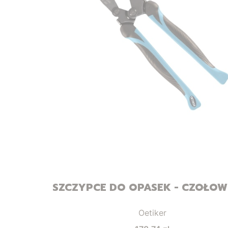
SZCZYPCE DO OPASEK - CZOŁOWE
Producent
Oetiker
Cena