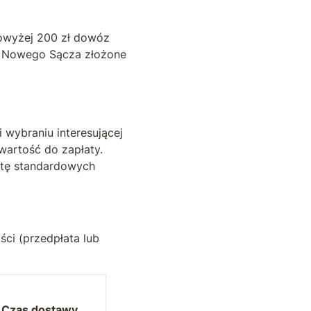
powyżej 200 zł dowóz
za Nowego Sącza złożone
wybraniu interesującej
artość do zapłaty.
stę standardowych
ci (przedpłata lub
Czas dostawy