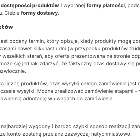
z
dostępności produktów
i wybranej
formy płatności
, pod
ez Ciebie
formy dostawy
.
któw
est podany termin, który opisuje, kiedy produkty mogą zo
czasami nawet kilkunastu dni (w przypadku produktów tru
wszelkich starań, aby oferta prezentowana na stronie od
że się jednak zdarzyć, że faktyczny czas dostawy się p
ezwłocznie.
zą liczbę produktów, czas wysyłki całego zamówienia jes
czasie wysyłki. Można zrealizować zamówienie etapami – 
dpowiednią adnotację w uwagach do zamówienia.
– najbardziej wygodny i bardzo szybki sposób realizacji z
sze konto zostaną przelane zazwyczaj natychmiastowo.