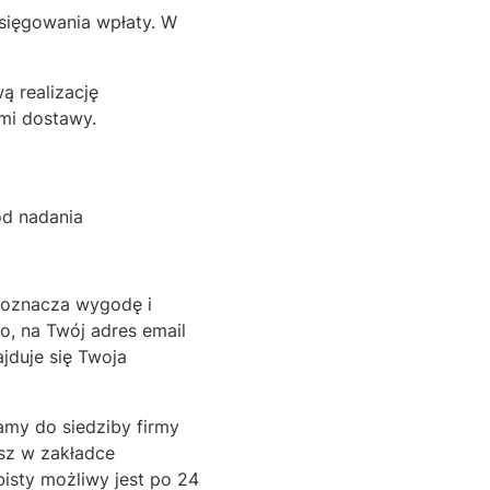
księgowania wpłaty. W
ą realizację
mi dostawy.
od nadania
a oznacza wygodę i
, na Twój adres email
jduje się Twoja
amy do siedziby firmy
esz w zakładce
isty możliwy jest po 24