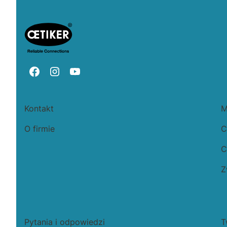
Linki w stopce
Kontakt
M
O firmie
C
C
Z
Pytania i odpowiedzi
T