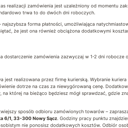
as realizacji zamówienia jest uzależniony od momentu za
andardowo trwa to do dwóch dni roboczych.
– najszybsza forma płatności, umożliwiająca natychmiastow
iętać, że jest ona również obciążona dodatkowymi koszta
ia dostarczenie zamówienia zazwyczaj w 1-2 dni robocze 
wa jest realizowana przez firmę kurierską. Wybranie kurier
wienie dotrze na czas za niewygórowaną cenę. Dodatkowo
y, na której na bieżąco będziesz mógł sprawdzać, gdzie zna
łatwiejszy sposób odbioru zamówionych towarów – zaprasz
a 6/1, 33-300 Nowy Sącz
. Godziny pracy punktu znajdzi
osobistym nie ponosisz dodatkowych kosztów. Odbiór osob