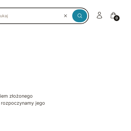
Zaloguj się
Koszyk
Wyczyść
Szukaj
niem złożonego
ia rozpoczynamy jego