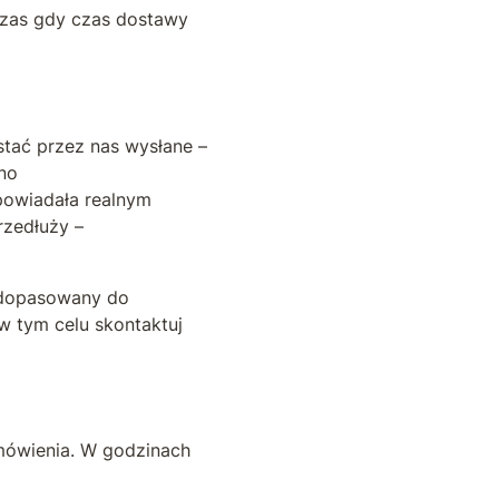
czas gdy czas dostawy
stać przez nas wysłane –
dno
powiadała realnym
rzedłuży –
t dopasowany do
w tym celu skontaktuj
amówienia. W godzinach