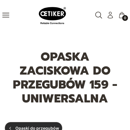
Otwórz wyszuki
Szukaj
Menu
Zaloguj się
Kosz
OPASKA
ZACISKOWA DO
PRZEGUBÓW 159 -
UNIWERSALNA
Opaski do przegubów