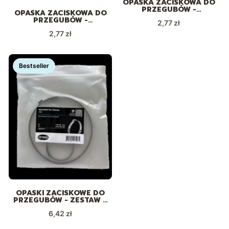
OPASKA ZACISKOWA DO
PRZEGUBÓW -
OPASKA ZACISKOWA DO
UNIWERSALNA Z
PRZEGUBÓW -
Cena
ZAMKIEM ZEWNĘTRZNYM
2,77 zł
UNIWERSALNA Z
159
Cena
ZAMKIEM
2,77 zł
WEWNĘTRZNYM 159
Bestseller
OPASKI ZACISKOWE DO
PRZEGUBÓW - ZESTAW 2
SZT.
Cena
6,42 zł