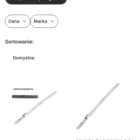
Cena
Marka
Koniec filtrów
Lista produktów
Sortowanie:
Domyślne