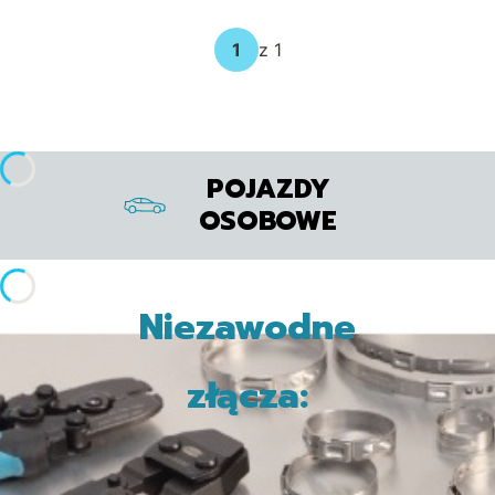
z 1
POJAZDY
OSOBOWE
Niezawodne
złącza: